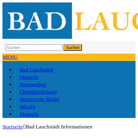
Suchen
nach:
MENU
Bad Lauchstädt
Ortsteile
Brunnenfest
Christkindlmarkt
Historische Bilder
Wissen
Magazin
Startseite
Bad Lauchstädt Informationen