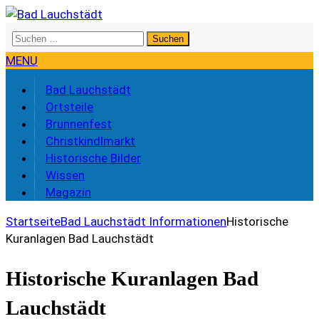
Suchen
nach:
MENU
Bad Lauchstädt
Ortsteile
Brunnenfest
Christkindlmarkt
Historische Bilder
Wissen
Magazin
Startseite
Bad Lauchstädt Informationen
Historische
Kuranlagen Bad Lauchstädt
Historische Kuranlagen Bad
Lauchstädt